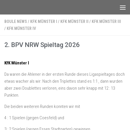
Unter dem Inhalt
BOULE NEWS
/
KFK MÜNSTER I
/
KFK MÜNSTER II
/
KFK MÜNSTER III
/
KFK MÜNSTER IV
2. BPV NRW Spieltag 2026
KfK Münster I
Da waren die Ahlener in der ersten Runde dieses Ligaspieltages doch
etwas wacher als wir: Nach den Triplettes stand es 1:1 , dann wurden
aber zwei Doublettes verloren, eins davon sehr knapp mit 12 : 13
Punkten.
Die beiden weiteren Runden konnten wir mit
4 : 1 Spielen (gegen Coesfeld) und
3 : 2 Spielen (gegen Essen Stadtgarten) gewinnen.