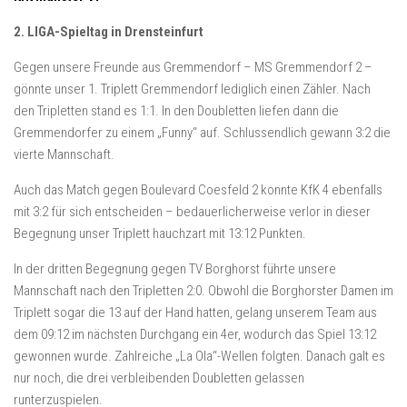
2. LIGA-Spieltag in Drensteinfurt
Gegen unsere Freunde aus Gremmendorf – MS Gremmendorf 2 –
gönnte unser 1. Triplett Gremmendorf lediglich einen Zähler. Nach
den Tripletten stand es 1:1. In den Doubletten liefen dann die
Gremmendorfer zu einem „Funny“ auf. Schlussendlich gewann 3:2 die
vierte Mannschaft.
Auch das Match gegen Boulevard Coesfeld 2 konnte KfK 4 ebenfalls
mit 3:2 für sich entscheiden – bedauerlicherweise verlor in dieser
Begegnung unser Triplett hauchzart mit 13:12 Punkten.
In der dritten Begegnung gegen TV Borghorst führte unsere
Mannschaft nach den Tripletten 2:0. Obwohl die Borghorster Damen im
Triplett sogar die 13 auf der Hand hatten, gelang unserem Team aus
dem 09:12 im nächsten Durchgang ein 4er, wodurch das Spiel 13:12
gewonnen wurde. Zahlreiche „La Ola“-Wellen folgten. Danach galt es
nur noch, die drei verbleibenden Doubletten gelassen
runterzuspielen.