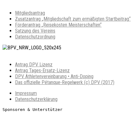
Mitgliedsantrag
Zusatzan­trag „Mitgliedschaft zum ermäßigten Startbeitrag“
För­der­an­trag „Reisekosten Meisterschaften“
Satzung des Vereins
Datenschutzordnung
Antrag DPV Lizenz
Antrag Tages-Ersatz-Lizenz
DPV Athletenvereinbarung • Anti-Doping
Das offizielle Pétanque-Regelwerk (c) DPV (2017)
Impressum
Datenschutzerklärung
Sponsoren & Unterstützer