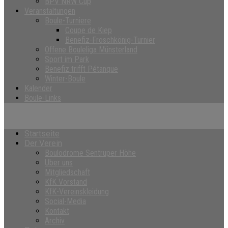
BPV NRW Cup
Veranstaltungen
Boule-Turniere
Coupe de Kiep
Benefiz-Froschkönig-Turnier
Offene Bouleliga Münsterland
Sport im Park
Benefiz trifft Pétanque
Winter-Boule
Kalender
Boule-Links
Startseite
Der Verein
Boulodrome Sentruper Höhe
Über uns
Mitgliedschaft
KfK Vorstand
KfK-Vereinskleidung
Social-Media
Kontakt
Archiv