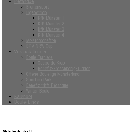
Petanque
Breitensport
Ligabetrieb
KfK Münster 1
KfK Münster 2
KfK Münster 3
KfK Münster 4
Meisterschaften
BPV NRW Cup
Veranstaltungen
Boule-Turniere
Coupe de Kiep
Benefiz-Froschkönig-Turnier
Offene Bouleliga Münsterland
Sport im Park
Benefiz trifft Pétanque
Winter-Boule
Kalender
Boule-Links
Mitgliedschaft
Mitgliedschaft