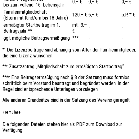
0,– €
0,– €
0,– €
bis zum vollend. 16. Lebensjahr
Familienmitgliedschaft
120,– €
6,– €
p.P. * €
(Eltern mit Kind/ern bis 18 Jahre)
ermäßigter Startbeitrag im 1.
mtl. 3,–
-
-
Beitragsjahr **
€
ggf. mögliche Beitragsermäßigung
***
-
-
*: Die Lizenzbeiträge sind abhängig vom Alter der Familienmitglieder,
die eine Lizenz wünschen.
**: Zusatzantrag „
Mitgliedschaft zum ermäßigten Startbeitrag“
***: Eine Beitragsermäßigung nach § 8 der Satzung muss formlos
schriftlich beim Vorstand beantragt und begründet werden. In der
Regel sind entsprechende Unterlagen vorzulegen.
Alle anderen Grundsätze sind in der Satzung des Vereins geregelt.
Formulare
Die folgenden Dateien stehen hier als PDF zum Download zur
Verfügung