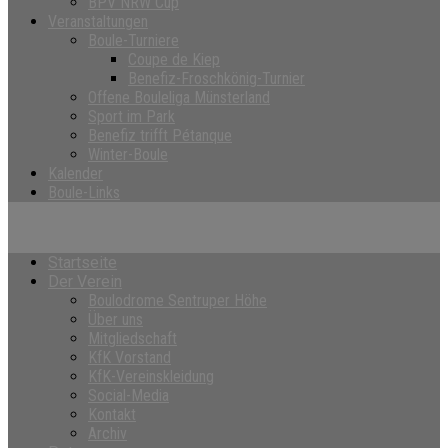
BPV NRW Cup
Veranstaltungen
Boule-Turniere
Coupe de Kiep
Benefiz-Froschkönig-Turnier
Offene Bouleliga Münsterland
Sport im Park
Benefiz trifft Pétanque
Winter-Boule
Kalender
Boule-Links
Startseite
Der Verein
Boulodrome Sentruper Höhe
Über uns
Mitgliedschaft
KfK Vorstand
KfK-Vereinskleidung
Social-Media
Kontakt
Archiv