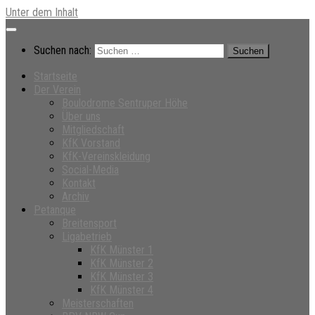
Unter dem Inhalt
Suchen nach:
Startseite
Der Verein
Boulodrome Sentruper Höhe
Über uns
Mitgliedschaft
KfK Vorstand
KfK-Vereinskleidung
Social-Media
Kontakt
Archiv
Petanque
Breitensport
Ligabetrieb
KfK Münster 1
KfK Münster 2
KfK Münster 3
KfK Münster 4
Meisterschaften