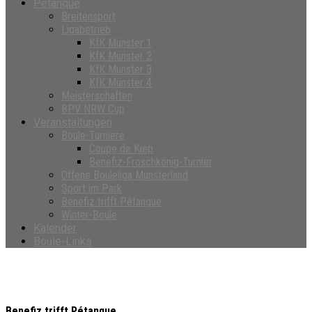
Petanque
Breitensport
Ligabetrieb
KfK Münster 1
KfK Münster 2
KfK Münster 3
KfK Münster 4
Meisterschaften
BPV NRW Cup
Veranstaltungen
Boule-Turniere
Coupe de Kiep
Benefiz-Froschkönig-Turnier
Offene Bouleliga Münsterland
Sport im Park
Benefiz trifft Pétanque
Winter-Boule
Kalender
Boule-Links
Benefiz trifft Pétanque
Benefiz trifft Pétanque