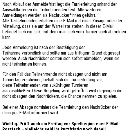
Nach Ablauf der Anmeldefrist legt die Turnierleitung anhand der 
Auswahlkriterien die Teilnehmenden fest. Alle weiteren 
Anmeldungen werden als Nachrücker*innen geführt. 
Alle Teilnehmenden erhalten eine E-Mail mit einer Zusage oder 
der 
Mitteilung
,
 dass 
sie auf der Warteliste stehen. 
In dieser E-Mail 
befindet sich ein Link, mit dem man sich vom Turnier 
auch 
abmelden 
kann
.
Jede Anmeldung ist 
nach der Bestätigung der 
Teilnahme 
verbindlich
 und sollte nur 
aus triftigem Grund abgesagt 
werden. 
Auch Nachrücker sollten sich sofort abmelden
,
 wenn sie 
nicht teilnehmen können.
Für den Fall das Teilnehmende nicht absagen und nicht am 
Turniertag erscheinen
,
 behält sich die Turnierleitung vor
, 
d
i
e
se
 Teilnehmenden von zukünftigen Turnieren 
auszuschließen. 
Diese Regelung wird getroffen weil diejenigen die 
nicht absagen den Nachrückern
,
 die Chance nehmen zu spielen.
Bei einer Absage 
nominiert die Teamleitung 
den Nachrücker der 
dann 
per E-Mail informiert
 wird.
Wichtig: Prüft
auch am Freitag
vor Spielbeginn euer E-Mail-
Postfach – vielleicht seid ihr kurzfristig noch dabei!