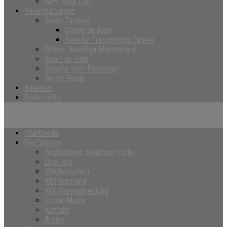
BPV NRW Cup
Veranstaltungen
Boule-Turniere
Coupe de Kiep
Benefiz-Froschkönig-Turnier
Offene Bouleliga Münsterland
Sport im Park
Benefiz trifft Pétanque
Winter-Boule
Kalender
Boule-Links
Startseite
Der Verein
Boulodrome Sentruper Höhe
Über uns
Mitgliedschaft
KfK Vorstand
KfK-Vereinskleidung
Social-Media
Kontakt
Archiv