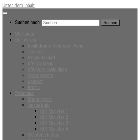
Unter dem Inhalt
Suchen nach:
Startseite
Der Verein
Boulodrome Sentruper Höhe
Über uns
Mitgliedschaft
KfK Vorstand
KfK-Vereinskleidung
Social-Media
Kontakt
Archiv
Petanque
Breitensport
Ligabetrieb
KfK Münster 1
KfK Münster 2
KfK Münster 3
KfK Münster 4
Meisterschaften