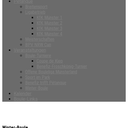
Petanque
Breitensport
Ligabetrieb
KfK Münster 1
KfK Münster 2
KfK Münster 3
KfK Münster 4
Meisterschaften
BPV NRW Cup
Veranstaltungen
Boule-Turniere
Coupe de Kiep
Benefiz-Froschkönig-Turnier
Offene Bouleliga Münsterland
Sport im Park
Benefiz trifft Pétanque
Winter-Boule
Kalender
Boule-Links
Winter-Boule
Winter-Boule