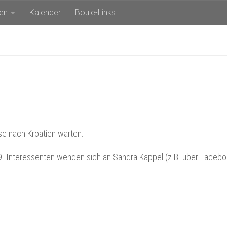
en
Kalender
Boule-Links
ise nach Kroatien warten:
9. Interessenten wenden sich an Sandra Kappel (z.B. über Faceboo