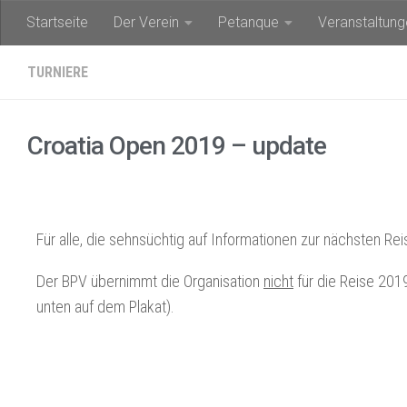
Startseite
Der Verein
Petanque
Veranstaltung
Unter dem Inhalt
TURNIERE
Croatia Open 2019 – update
Für alle, die sehnsüchtig auf Informationen zur nächsten Re
Der BPV übernimmt die Organisation
nicht
für die Reise 201
unten auf dem Plakat).