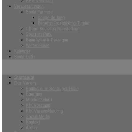
BPV NRW Cup
Veranstaltungen
Boule-Turniere
Coupe de Kiep
Benefiz-Froschkönig-Turnier
Offene Bouleliga Münsterland
Sport im Park
Benefiz trifft Pétanque
Winter-Boule
Kalender
Boule-Links
Startseite
Der Verein
Boulodrome Sentruper Höhe
Über uns
Mitgliedschaft
KfK Vorstand
KfK-Vereinskleidung
Social-Media
Kontakt
Archiv