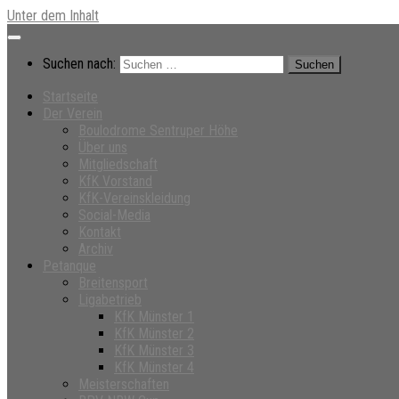
Unter dem Inhalt
Suchen nach:
Startseite
Der Verein
Boulodrome Sentruper Höhe
Über uns
Mitgliedschaft
KfK Vorstand
KfK-Vereinskleidung
Social-Media
Kontakt
Archiv
Petanque
Breitensport
Ligabetrieb
KfK Münster 1
KfK Münster 2
KfK Münster 3
KfK Münster 4
Meisterschaften