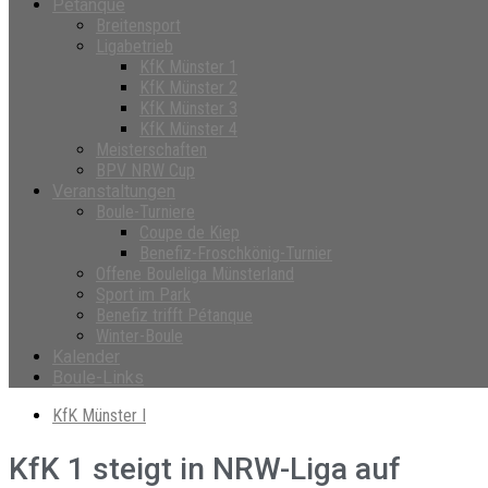
Petanque
Breitensport
Ligabetrieb
KfK Münster 1
KfK Münster 2
KfK Münster 3
KfK Münster 4
Meisterschaften
BPV NRW Cup
Veranstaltungen
Boule-Turniere
Coupe de Kiep
Benefiz-Froschkönig-Turnier
Offene Bouleliga Münsterland
Sport im Park
Benefiz trifft Pétanque
Winter-Boule
Kalender
Boule-Links
KfK Münster I
KfK 1 steigt in NRW-Liga auf