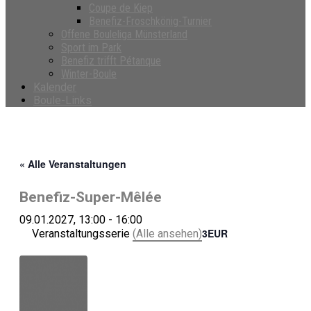
Coupe de Kiep
Benefiz-Froschkönig-Turnier
Offene Bouleliga Münsterland
Sport im Park
Benefiz trifft Pétanque
Winter-Boule
Kalender
Boule-Links
« Alle Veranstaltungen
Benefiz-Super-Mêlée
09.01.2027, 13:00
-
16:00
3EUR
Veranstaltungsserie
(Alle ansehen)