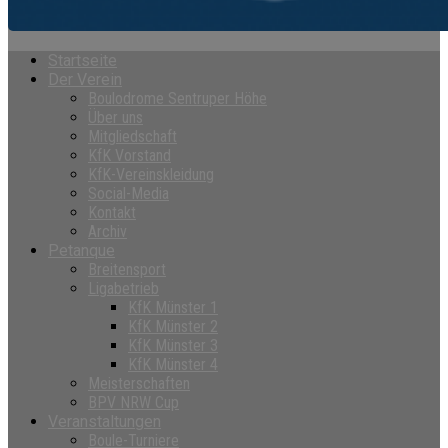
Startseite
Der Verein
Boulodrome Sentruper Höhe
Über uns
Mitgliedschaft
KfK Vorstand
KfK-Vereinskleidung
Social-Media
Kontakt
Archiv
Petanque
Breitensport
Ligabetrieb
KfK Münster 1
KfK Münster 2
KfK Münster 3
KfK Münster 4
Meisterschaften
BPV NRW Cup
Veranstaltungen
Boule-Turniere