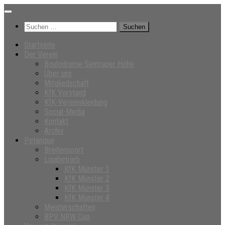
Unter
dem
Suchen
Inhalt
nach:
Startseite
Der Verein
Boulodrome Sentruper Höhe
Über uns
Mitgliedschaft
KfK Vorstand
KfK-Vereinskleidung
Social-Media
Kontakt
Archiv
Petanque
Breitensport
Ligabetrieb
KfK Münster 1
KfK Münster 2
KfK Münster 3
KfK Münster 4
Meisterschaften
BPV NRW Cup