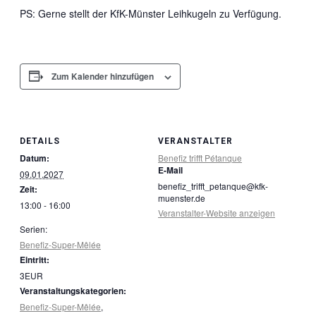
PS: Gerne stellt der KfK-Münster Leihkugeln zu Verfügung.
Zum Kalender hinzufügen
DETAILS
VERANSTALTER
Datum:
Benefiz trifft Pétanque
E-Mail
09.01.2027
benefiz_trifft_petanque@kfk-
Zeit:
muenster.de
13:00 - 16:00
Veranstalter-Website anzeigen
Serien:
Benefiz-Super-Mêlée
Eintritt:
3EUR
Veranstaltungskategorien:
Benefiz-Super-Mêlée
,