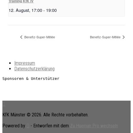
Training KfK IV
12. August, 17:00
-
19:00
Benefiz-Super-Mêlée
Benefiz-Super-Mêlée
Impressum
Datenschutzerklärung
Sponsoren & Unterstützer
KfK Münster © 2026. Alle Rechte vorbehalten.
Powered by
- Entworfen mit dem
Zu Hueman Pro wechseln