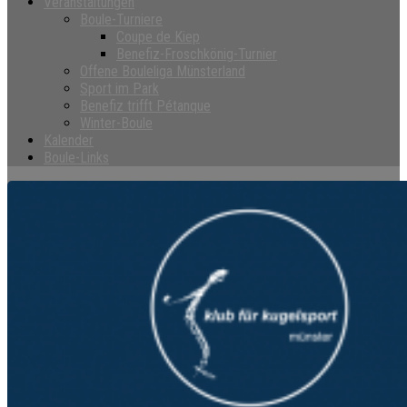
Veranstaltungen
Boule-Turniere
Coupe de Kiep
Benefiz-Froschkönig-Turnier
Offene Bouleliga Münsterland
Sport im Park
Benefiz trifft Pétanque
Winter-Boule
Kalender
Boule-Links