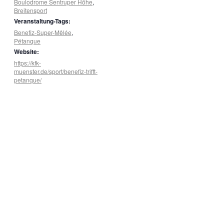
Boulodrome Sentruper Höhe
,
Breitensport
Veranstaltung-Tags:
Benefiz-Super-Mêlée
,
Pétanque
Website:
https://kfk-
muenster.de/sport/benefiz-trifft-
petanque/