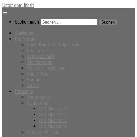
Unter dem Inhalt
Suchen nach:
Startseite
Der Verein
Boulodrome Sentruper Höhe
Über uns
Mitgliedschaft
KfK Vorstand
KfK-Vereinskleidung
Social-Media
Kontakt
Archiv
Petanque
Breitensport
Ligabetrieb
KfK Münster 1
KfK Münster 2
KfK Münster 3
KfK Münster 4
Meisterschaften