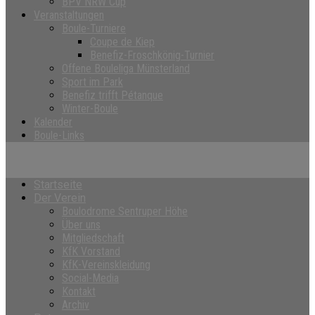
BPV NRW Cup
Veranstaltungen
Boule-Turniere
Coupe de Kiep
Benefiz-Froschkönig-Turnier
Offene Bouleliga Münsterland
Sport im Park
Benefiz trifft Pétanque
Winter-Boule
Kalender
Boule-Links
Startseite
Der Verein
Boulodrome Sentruper Höhe
Über uns
Mitgliedschaft
KfK Vorstand
KfK-Vereinskleidung
Social-Media
Kontakt
Archiv