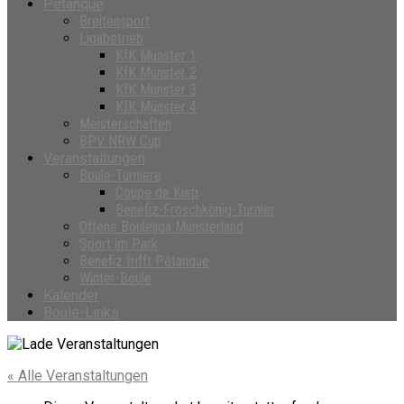
Petanque
Breitensport
Ligabetrieb
KfK Münster 1
KfK Münster 2
KfK Münster 3
KfK Münster 4
Meisterschaften
BPV NRW Cup
Veranstaltungen
Boule-Turniere
Coupe de Kiep
Benefiz-Froschkönig-Turnier
Offene Bouleliga Münsterland
Sport im Park
Benefiz trifft Pétanque
Winter-Boule
Kalender
Boule-Links
« Alle Veranstaltungen