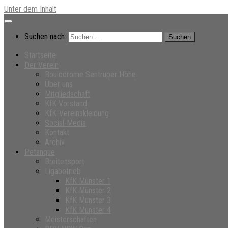
Unter dem Inhalt
Suchen nach:
Startseite
Der Verein
Boulodrome Sentruper Höhe
Über uns
Mitgliedschaft
KfK Vorstand
KfK-Vereinskleidung
Social-Media
Kontakt
Archiv
Petanque
Breitensport
Ligabetrieb
KfK Münster 1
KfK Münster 2
KfK Münster 3
KfK Münster 4
Meisterschaften