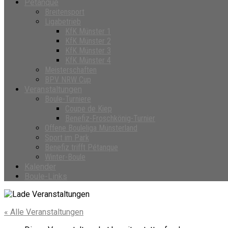
Petanque
Breitensport
Ligabetrieb
KfK Münster 1
KfK Münster 2
KfK Münster 3
KfK Münster 4
Meisterschaften
BPV NRW Cup
Veranstaltungen
Boule-Turniere
Coupe de Kiep
Benefiz-Froschkönig-Turnier
Offene Bouleliga Münsterland
Sport im Park
Benefiz trifft Pétanque
Winter-Boule
Kalender
Boule-Links
« Alle Veranstaltungen