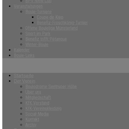
BPV NRW Cup
Veranstaltungen
Boule-Turniere
Coupe de Kiep
Benefiz-Froschkönig-Turnier
Offene Bouleliga Münsterland
Sport im Park
Benefiz trifft Pétanque
Winter-Boule
Kalender
Boule-Links
Startseite
Der Verein
Boulodrome Sentruper Höhe
Über uns
Mitgliedschaft
KfK Vorstand
KfK-Vereinskleidung
Social-Media
Kontakt
Archiv