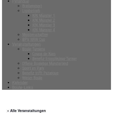
Petanque
Breitensport
Ligabetrieb
KfK Münster 1
KfK Münster 2
KfK Münster 3
KfK Münster 4
Meisterschaften
BPV NRW Cup
Veranstaltungen
Boule-Turniere
Coupe de Kiep
Benefiz-Froschkönig-Turnier
Offene Bouleliga Münsterland
Sport im Park
Benefiz trifft Pétanque
Winter-Boule
Kalender
Boule-Links
« Alle Veranstaltungen