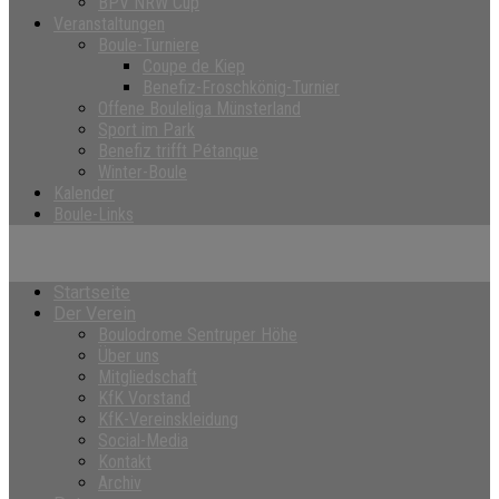
BPV NRW Cup
Veranstaltungen
Boule-Turniere
Coupe de Kiep
Benefiz-Froschkönig-Turnier
Offene Bouleliga Münsterland
Sport im Park
Benefiz trifft Pétanque
Winter-Boule
Kalender
Boule-Links
Startseite
Der Verein
Boulodrome Sentruper Höhe
Über uns
Mitgliedschaft
KfK Vorstand
KfK-Vereinskleidung
Social-Media
Kontakt
Archiv