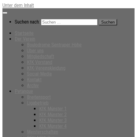
Unter dem Inhalt
Suchen nach:
Startseite
Der Verein
Boulodrome Sentruper Höhe
Über uns
Mitgliedschaft
KfK Vorstand
KfK-Vereinskleidung
Social-Media
Kontakt
Archiv
Petanque
Breitensport
Ligabetrieb
KfK Münster 1
KfK Münster 2
KfK Münster 3
KfK Münster 4
Meisterschaften