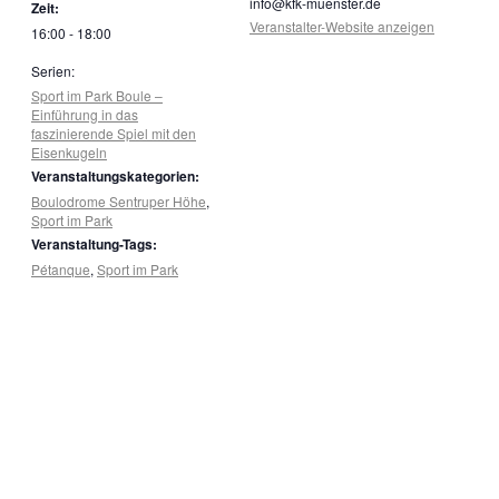
info@kfk-muenster.de
Zeit:
Veranstalter-Website anzeigen
16:00 - 18:00
Serien:
Sport im Park Boule –
Einführung in das
faszinierende Spiel mit den
Eisenkugeln
Veranstaltungskategorien:
Boulodrome Sentruper Höhe
,
Sport im Park
Veranstaltung-Tags:
Pétanque
,
Sport im Park