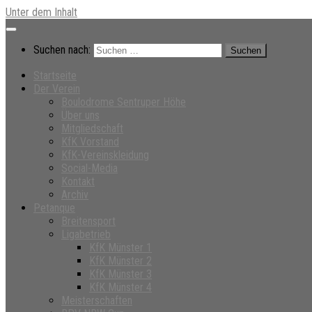
Unter dem Inhalt
Suchen nach:
Startseite
Der Verein
Boulodrome Sentruper Höhe
Über uns
Mitgliedschaft
KfK Vorstand
KfK-Vereinskleidung
Social-Media
Kontakt
Archiv
Petanque
Breitensport
Ligabetrieb
KfK Münster 1
KfK Münster 2
KfK Münster 3
KfK Münster 4
Meisterschaften