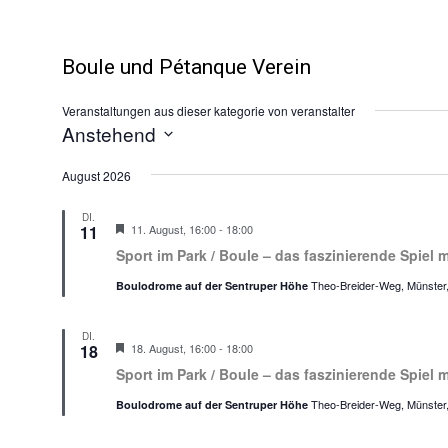
Boule und Pétanque Verein
Veranstaltungen aus dieser kategorie von veranstalter
Anstehend
Datum
wählen.
August 2026
DI.
Hervorgehoben
Sport
11
11. August, 16:00
-
18:00
im
Sport im Park / Boule – das faszinierende Spiel 
Park
Boule
Theo-Breider-Weg, Münste
Boulodrome auf der Sentruper Höhe
–
Einführung
in
das
DI.
Hervorgehoben
Sport
18
18. August, 16:00
-
18:00
faszinierende
im
Spiel
Sport im Park / Boule – das faszinierende Spiel 
Park
mit
Boule
den
Theo-Breider-Weg, Münste
Boulodrome auf der Sentruper Höhe
–
Eisenkugeln
Einführung
in