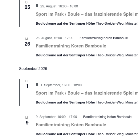
das
DI.
Hervorgehoben
Sport
25
25. August, 16:00
-
18:00
faszinierende
im
Spiel
Sport im Park / Boule – das faszinierende Spiel 
Park
mit
Boule
den
Theo-Breider-Weg, Münste
Boulodrome auf der Sentruper Höhe
–
Eisenkugeln
Einführung
in
26. August, 16:00
-
17:00
Familientraining Koten Bamboule
das
MI.
26
faszinierende
Familientraining Koten Bamboule
Spiel
mit
Theo-Breider-Weg, Münste
Boulodrome auf der Sentruper Höhe
den
Eisenkugeln
September 2026
DI.
Hervorgehoben
Sport
1
1. September, 16:00
-
18:00
im
Sport im Park / Boule – das faszinierende Spiel 
Park
Boule
Theo-Breider-Weg, Münste
Boulodrome auf der Sentruper Höhe
–
Einführung
in
9. September, 16:00
-
17:00
Familientraining Koten Bamboule
das
MI.
9
faszinierende
Familientraining Koten Bamboule
Spiel
mit
Theo-Breider-Weg, Münste
Boulodrome auf der Sentruper Höhe
den