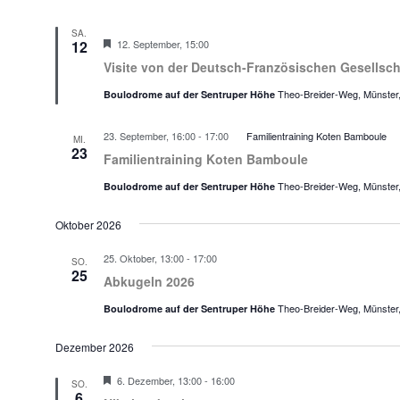
Eisenkugeln
SA.
Hervorgehoben
12
12. September, 15:00
Visite von der Deutsch-Französischen Gesellsch
Theo-Breider-Weg, Münste
Boulodrome auf der Sentruper Höhe
23. September, 16:00
-
17:00
Familientraining Koten Bamboule
MI.
23
Familientraining Koten Bamboule
Theo-Breider-Weg, Münste
Boulodrome auf der Sentruper Höhe
Oktober 2026
25. Oktober, 13:00
-
17:00
SO.
25
Abkugeln 2026
Theo-Breider-Weg, Münste
Boulodrome auf der Sentruper Höhe
Dezember 2026
Hervorgehoben
6. Dezember, 13:00
-
16:00
SO.
6