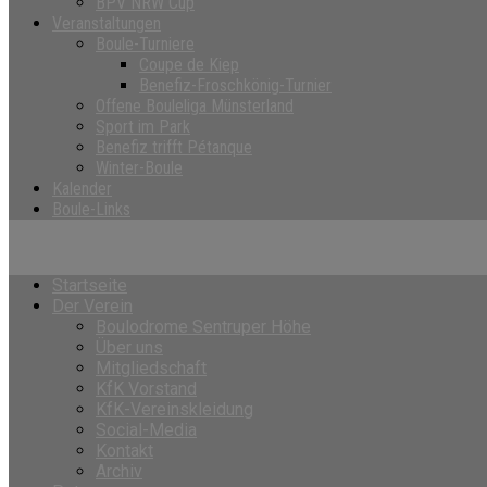
BPV NRW Cup
Veranstaltungen
Boule-Turniere
Coupe de Kiep
Benefiz-Froschkönig-Turnier
Offene Bouleliga Münsterland
Sport im Park
Benefiz trifft Pétanque
Winter-Boule
Kalender
Boule-Links
Startseite
Der Verein
Boulodrome Sentruper Höhe
Über uns
Mitgliedschaft
KfK Vorstand
KfK-Vereinskleidung
Social-Media
Kontakt
Archiv