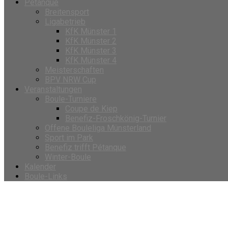
Petanque
Breitensport
Ligabetrieb
KfK Münster 1
KfK Münster 2
KfK Münster 3
KfK Münster 4
Meisterschaften
BPV NRW Cup
Veranstaltungen
Boule-Turniere
Coupe de Kiep
Benefiz-Froschkönig-Turnier
Offene Bouleliga Münsterland
Sport im Park
Benefiz trifft Pétanque
Winter-Boule
Kalender
Boule-Links
Veranstalter-Kategorie:
Boule 