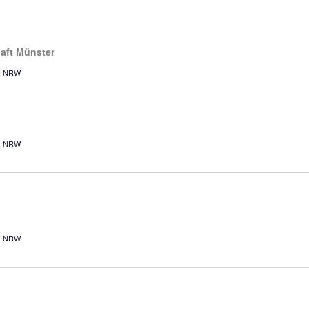
aft Münster
r, NRW
r, NRW
r, NRW