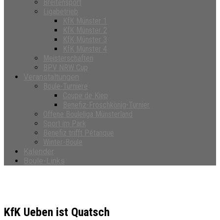
Breitensport
Ligabetrieb
KfK Münster 1
KfK Münster 2
KfK Münster 3
KfK Münster 4
Meisterschaften
BPV NRW Cup
Veranstaltungen
Boule-Turniere
Coupe de Kiep
Benefiz-Froschkönig-Turnier
Offene Bouleliga Münsterland
Sport im Park
Benefiz trifft Pétanque
Winter-Boule
Kalender
Boule-Links
KfK Ueben ist Quatsch
KfK Ueben ist Quatsch