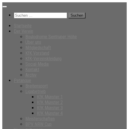
Unter
dem
Suchen
Inhalt
nach:
Startseite
Der Verein
Boulodrome Sentruper Höhe
Über uns
Mitgliedschaft
KfK Vorstand
KfK-Vereinskleidung
Social-Media
Kontakt
Archiv
Petanque
Breitensport
Ligabetrieb
KfK Münster 1
KfK Münster 2
KfK Münster 3
KfK Münster 4
Meisterschaften
BPV NRW Cup