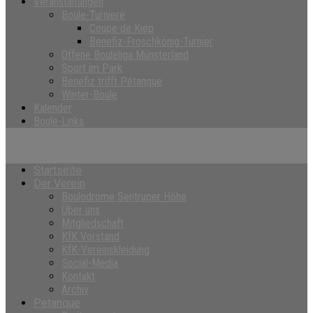
Veranstaltungen
Boule-Turniere
Coupe de Kiep
Benefiz-Froschkönig-Turnier
Offene Bouleliga Münsterland
Sport im Park
Benefiz trifft Pétanque
Winter-Boule
Kalender
Boule-Links
Startseite
Der Verein
Boulodrome Sentruper Höhe
Über uns
Mitgliedschaft
KfK Vorstand
KfK-Vereinskleidung
Social-Media
Kontakt
Archiv
Petanque