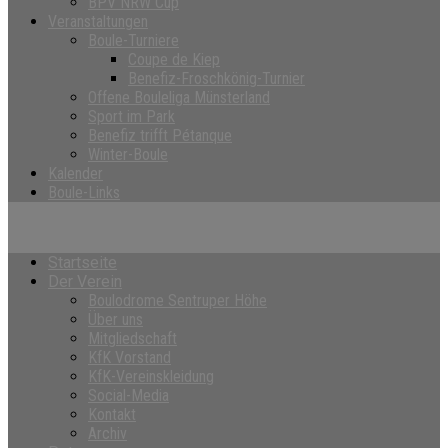
BPV NRW Cup
Veranstaltungen
Boule-Turniere
Coupe de Kiep
Benefiz-Froschkönig-Turnier
Offene Bouleliga Münsterland
Sport im Park
Benefiz trifft Pétanque
Winter-Boule
Kalender
Boule-Links
Startseite
Der Verein
Boulodrome Sentruper Höhe
Über uns
Mitgliedschaft
KfK Vorstand
KfK-Vereinskleidung
Social-Media
Kontakt
Archiv