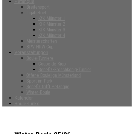
Petanque
Breitensport
Ligabetrieb
KfK Münster 1
KfK Münster 2
KfK Münster 3
KfK Münster 4
Meisterschaften
BPV NRW Cup
Veranstaltungen
Boule-Turniere
Coupe de Kiep
Benefiz-Froschkönig-Turnier
Offene Bouleliga Münsterland
Sport im Park
Benefiz trifft Pétanque
Winter-Boule
Kalender
Boule-Links
Winter-Boule 25/26