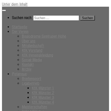
Unter dem Inhalt
Suchen nach:
Startseite
Der Verein
Boulodrome Sentruper Höhe
Über uns
Mitgliedschaft
KfK Vorstand
KfK-Vereinskleidung
Social-Media
Kontakt
Archiv
Petanque
Breitensport
Ligabetrieb
KfK Münster 1
KfK Münster 2
KfK Münster 3
KfK Münster 4
Meisterschaften