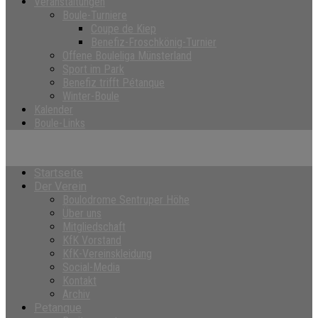
Veranstaltungen
Boule-Turniere
Coupe de Kiep
Benefiz-Froschkönig-Turnier
Offene Bouleliga Münsterland
Sport im Park
Benefiz trifft Pétanque
Winter-Boule
Kalender
Boule-Links
Startseite
Der Verein
Boulodrome Sentruper Höhe
Über uns
Mitgliedschaft
KfK Vorstand
KfK-Vereinskleidung
Social-Media
Kontakt
Archiv
Petanque