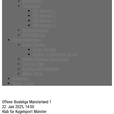
Breitensport
Ligabetrieb
KfK Münster 1
KfK Münster 2
KfK Münster 3
KfK Münster 4
Meisterschaften
BPV NRW Cup
Veranstaltungen
Boule-Turniere
Coupe de Kiep
Benefiz-Froschkönig-Turnier
Offene Bouleliga Münsterland
Sport im Park
Benefiz trifft Pétanque
Winter-Boule
Kalender
Boule-Links
Offene Bouleliga Münsterland 1
22. Juni 2025, 14:00
Klub für Kugelsport Münster