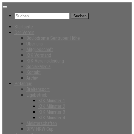
Unter
dem
Suchen
Inhalt
nach:
Startseite
Der Verein
Boulodrome Sentruper Höhe
Über uns
Mitgliedschaft
KfK Vorstand
KfK-Vereinskleidung
Social-Media
Kontakt
Archiv
Petanque
Breitensport
Ligabetrieb
KfK Münster 1
KfK Münster 2
KfK Münster 3
KfK Münster 4
Meisterschaften
BPV NRW Cup