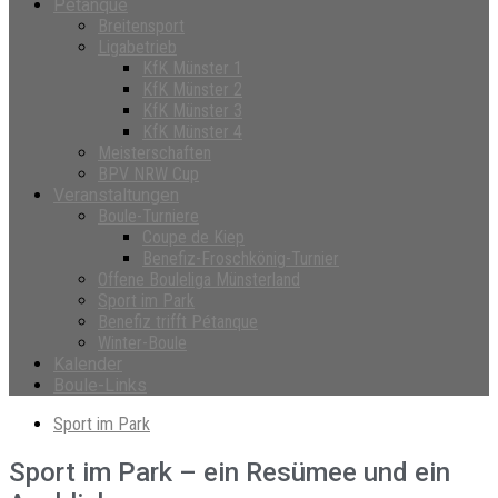
Petanque
Breitensport
Ligabetrieb
KfK Münster 1
KfK Münster 2
KfK Münster 3
KfK Münster 4
Meisterschaften
BPV NRW Cup
Veranstaltungen
Boule-Turniere
Coupe de Kiep
Benefiz-Froschkönig-Turnier
Offene Bouleliga Münsterland
Sport im Park
Benefiz trifft Pétanque
Winter-Boule
Kalender
Boule-Links
Sport im Park
Sport im Park – ein Resümee und ein