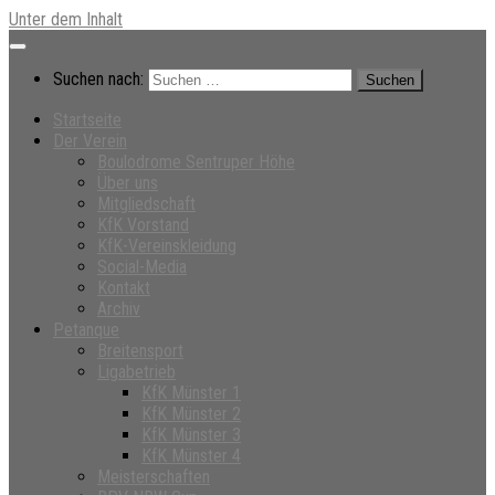
Unter dem Inhalt
Suchen nach:
Startseite
Der Verein
Boulodrome Sentruper Höhe
Über uns
Mitgliedschaft
KfK Vorstand
KfK-Vereinskleidung
Social-Media
Kontakt
Archiv
Petanque
Breitensport
Ligabetrieb
KfK Münster 1
KfK Münster 2
KfK Münster 3
KfK Münster 4
Meisterschaften