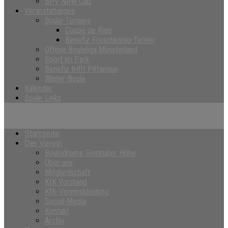
BPV NRW Cup
Veranstaltungen
Boule-Turniere
Coupe de Kiep
Benefiz-Froschkönig-Turnier
Offene Bouleliga Münsterland
Sport im Park
Benefiz trifft Pétanque
Winter-Boule
Kalender
Boule-Links
Startseite
Der Verein
Boulodrome Sentruper Höhe
Über uns
Mitgliedschaft
KfK Vorstand
KfK-Vereinskleidung
Social-Media
Kontakt
Archiv