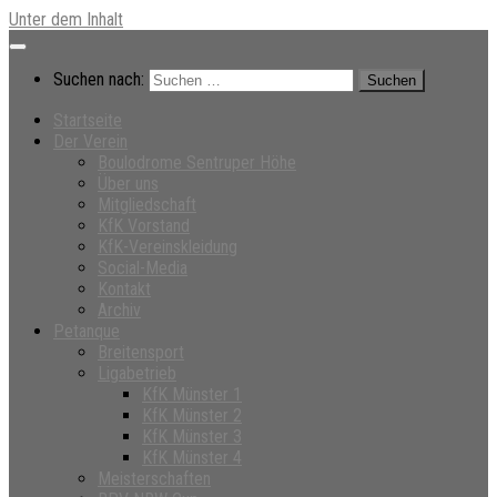
Unter dem Inhalt
Suchen nach:
Startseite
Der Verein
Boulodrome Sentruper Höhe
Über uns
Mitgliedschaft
KfK Vorstand
KfK-Vereinskleidung
Social-Media
Kontakt
Archiv
Petanque
Breitensport
Ligabetrieb
KfK Münster 1
KfK Münster 2
KfK Münster 3
KfK Münster 4
Meisterschaften