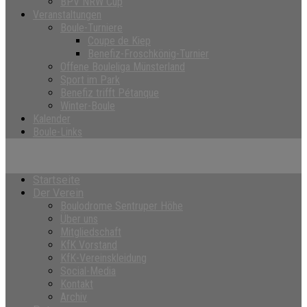
BPV NRW Cup
Veranstaltungen
Boule-Turniere
Coupe de Kiep
Benefiz-Froschkönig-Turnier
Offene Bouleliga Münsterland
Sport im Park
Benefiz trifft Pétanque
Winter-Boule
Kalender
Boule-Links
Startseite
Der Verein
Boulodrome Sentruper Höhe
Über uns
Mitgliedschaft
KfK Vorstand
KfK-Vereinskleidung
Social-Media
Kontakt
Archiv