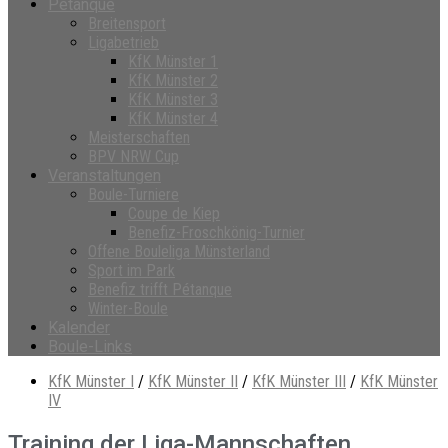
Petanque
Breitensport
Ligabetrieb
KfK Münster 1
KfK Münster 2
KfK Münster 3
KfK Münster 4
Meisterschaften
BPV NRW Cup
Veranstaltungen
Boule-Turniere
Coupe de Kiep
Benefiz-Froschkönig-Turnier
Offene Bouleliga Münsterland
Sport im Park
Benefiz trifft Pétanque
Winter-Boule
Kalender
Boule-Links
KfK Münster I
/
KfK Münster II
/
KfK Münster III
/
KfK Münster
IV
Training der Liga-Mannschaften