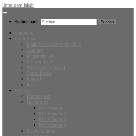
Unter dem Inhalt
Suchen nach:
Startseite
Der Verein
Boulodrome Sentruper Höhe
Über uns
Mitgliedschaft
KfK Vorstand
KfK-Vereinskleidung
Social-Media
Kontakt
Archiv
Petanque
Breitensport
Ligabetrieb
KfK Münster 1
KfK Münster 2
KfK Münster 3
KfK Münster 4
Meisterschaften