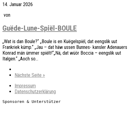
14. Januar 2026
von
Guëde-Lune-Spiël-BOULE
„Wat is dan Boule?“ „Boule is en Kuëgelspiël, dat eengslik uut
Frankriek kümp.“ „Jau – dat häw ussen Bunnes- kansler Adenauers
Konrad män ümmer spiëlt!“„Nä, dat wüör Boccia – eengslik uut
Italgen.“ „Aoch so...
Nächste Seite »
Impressum
Datenschutzerklärung
Sponsoren & Unterstützer