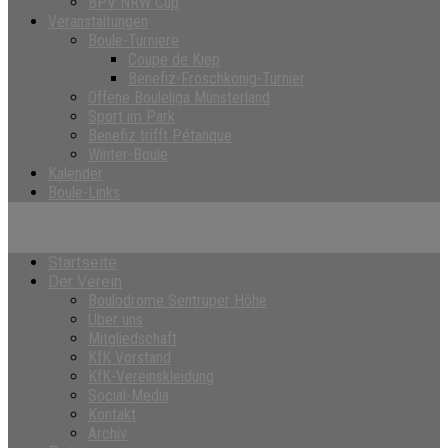
BPV NRW Cup
Veranstaltungen
Boule-Turniere
Coupe de Kiep
Benefiz-Froschkönig-Turnier
Offene Bouleliga Münsterland
Sport im Park
Benefiz trifft Pétanque
Winter-Boule
Kalender
Boule-Links
Startseite
Der Verein
Boulodrome Sentruper Höhe
Über uns
Mitgliedschaft
KfK Vorstand
KfK-Vereinskleidung
Social-Media
Kontakt
Archiv