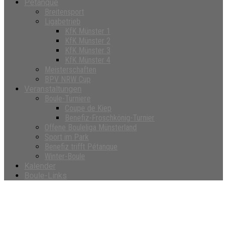
Petanque
Breitensport
Ligabetrieb
KfK Münster 1
KfK Münster 2
KfK Münster 3
KfK Münster 4
Meisterschaften
BPV NRW Cup
Veranstaltungen
Boule-Turniere
Coupe de Kiep
Benefiz-Froschkönig-Turnier
Offene Bouleliga Münsterland
Sport im Park
Benefiz trifft Pétanque
Winter-Boule
Kalender
Boule-Links
Kategorie:
KfK Münster