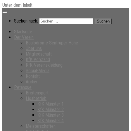
Unter dem Inhalt
Suchen nach:
Startseite
Der Verein
Boulodrome Sentruper Höhe
Über uns
Mitgliedschaft
KfK Vorstand
KfK-Vereinskleidung
Social-Media
Kontakt
Archiv
Petanque
Breitensport
Ligabetrieb
KfK Münster 1
KfK Münster 2
KfK Münster 3
KfK Münster 4
Meisterschaften