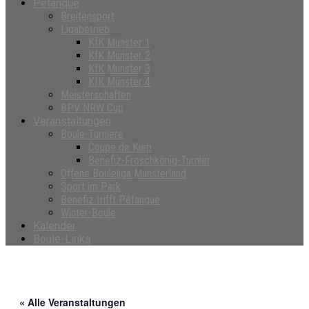
Petanque
Breitensport
Ligabetrieb
KfK Münster 1
KfK Münster 2
KfK Münster 3
KfK Münster 4
Meisterschaften
BPV NRW Cup
Veranstaltungen
Boule-Turniere
Coupe de Kiep
Benefiz-Froschkönig-Turnier
Offene Bouleliga Münsterland
Sport im Park
Benefiz trifft Pétanque
Winter-Boule
Kalender
Boule-Links
« Alle Veranstaltungen