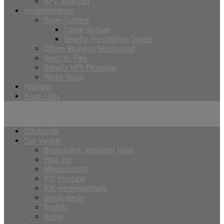
BPV NRW Cup
Veranstaltungen
Boule-Turniere
Coupe de Kiep
Benefiz-Froschkönig-Turnier
Offene Bouleliga Münsterland
Sport im Park
Benefiz trifft Pétanque
Winter-Boule
Kalender
Boule-Links
Startseite
Der Verein
Boulodrome Sentruper Höhe
Über uns
Mitgliedschaft
KfK Vorstand
KfK-Vereinskleidung
Social-Media
Kontakt
Archiv