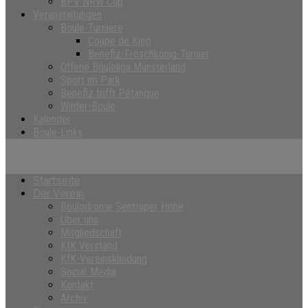
BPV NRW Cup
Veranstaltungen
Boule-Turniere
Coupe de Kiep
Benefiz-Froschkönig-Turnier
Offene Bouleliga Münsterland
Sport im Park
Benefiz trifft Pétanque
Winter-Boule
Kalender
Boule-Links
Startseite
Der Verein
Boulodrome Sentruper Höhe
Über uns
Mitgliedschaft
KfK Vorstand
KfK-Vereinskleidung
Social-Media
Kontakt
Archiv