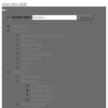
Unter dem Inhalt
Suchen nach:
Startseite
Der Verein
Boulodrome Sentruper Höhe
Über uns
Mitgliedschaft
KfK Vorstand
KfK-Vereinskleidung
Social-Media
Kontakt
Archiv
Petanque
Breitensport
Ligabetrieb
KfK Münster 1
KfK Münster 2
KfK Münster 3
KfK Münster 4
Meisterschaften