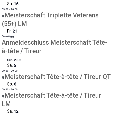
So.
16
09:30
-
20:00
Empfohlen
Meisterschaft Triplette Veterans
(55+) LM
Fr.
21
Ganztägig
Anmeldeschluss Meisterschaft Tête-
à-tête / Tireur
Sep. 2026
Sa.
5
09:30
-
20:00
Empfohlen
Meisterschaft Tête-à-tête / Tireur QT
So.
6
09:30
-
20:00
Empfohlen
Meisterschaft Tête-à-tête / Tireur
LM
Sa.
12