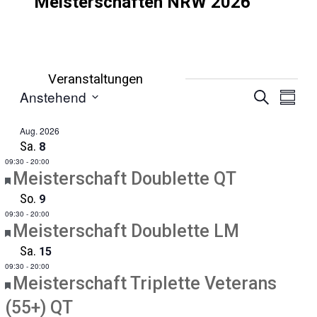
Meisterschaften NRW 2026
Veranstaltungen
Veransta
Veran
Anstehend
Suche
Zusamme
Ansic
Suche
Datum
Navig
auswählen.
Aug. 2026
und
Sa.
8
Ansichten
09:30
-
20:00
Navigatio
Empfohlen
Meisterschaft Doublette QT
So.
9
09:30
-
20:00
Empfohlen
Meisterschaft Doublette LM
Sa.
15
09:30
-
20:00
Empfohlen
Meisterschaft Triplette Veterans
(55+) QT