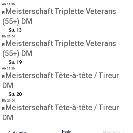
Ab 09:30
Empfohlen
Meisterschaft Triplette Veterans
(55+) DM
So.
13
Bis 20:00
Empfohlen
Meisterschaft Triplette Veterans
(55+) DM
Sa.
19
Ab 09:30
Empfohlen
Meisterschaft Tête-à-tête / Tireur
DM
So.
20
Bis 20:00
Empfohlen
Meisterschaft Tête-à-tête / Tireur
DM
Heute
Nächste
Veranstaltungen
Vorherige