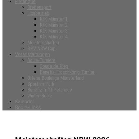
Petanque
Breitensport
Ligabetrieb
KfK Münster 1
KfK Münster 2
KfK Münster 3
KfK Münster 4
Meisterschaften
BPV NRW Cup
Veranstaltungen
Boule-Turniere
Coupe de Kiep
Benefiz-Froschkönig-Turnier
Offene Bouleliga Münsterland
Sport im Park
Benefiz trifft Pétanque
Winter-Boule
Kalender
Boule-Links
Meisterschaften NRW 2026