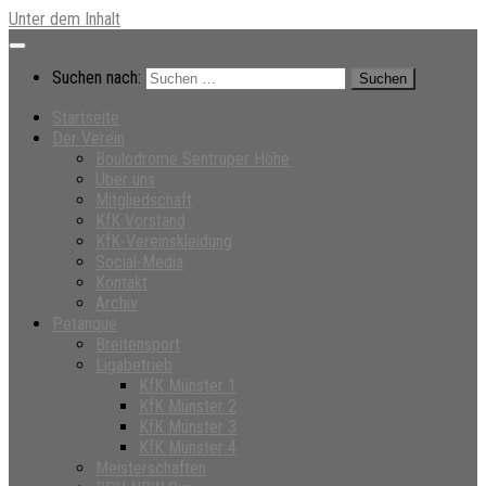
Unter dem Inhalt
Suchen nach:
Startseite
Der Verein
Boulodrome Sentruper Höhe
Über uns
Mitgliedschaft
KfK Vorstand
KfK-Vereinskleidung
Social-Media
Kontakt
Archiv
Petanque
Breitensport
Ligabetrieb
KfK Münster 1
KfK Münster 2
KfK Münster 3
KfK Münster 4
Meisterschaften