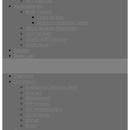
BPV NRW Cup
Veranstaltungen
Boule-Turniere
Coupe de Kiep
Benefiz-Froschkönig-Turnier
Offene Bouleliga Münsterland
Sport im Park
Benefiz trifft Pétanque
Winter-Boule
Kalender
Boule-Links
Startseite
Der Verein
Boulodrome Sentruper Höhe
Über uns
Mitgliedschaft
KfK Vorstand
KfK-Vereinskleidung
Social-Media
Kontakt
Archiv