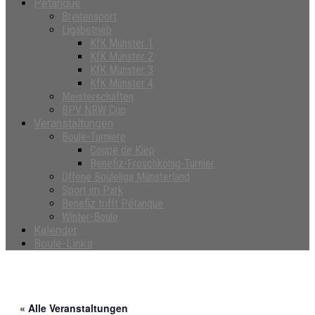
Petanque
Breitensport
Ligabetrieb
KfK Münster 1
KfK Münster 2
KfK Münster 3
KfK Münster 4
Meisterschaften
BPV NRW Cup
Veranstaltungen
Boule-Turniere
Coupe de Kiep
Benefiz-Froschkönig-Turnier
Offene Bouleliga Münsterland
Sport im Park
Benefiz trifft Pétanque
Winter-Boule
Kalender
Boule-Links
« Alle Veranstaltungen