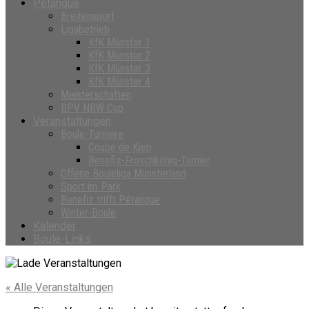
Petanque
Breitensport
Ligabetrieb
KfK Münster 1
KfK Münster 2
KfK Münster 3
KfK Münster 4
Meisterschaften
BPV NRW Cup
Veranstaltungen
Boule-Turniere
Coupe de Kiep
Benefiz-Froschkönig-Turnier
Offene Bouleliga Münsterland
Sport im Park
Benefiz trifft Pétanque
Winter-Boule
Kalender
Boule-Links
« Alle Veranstaltungen