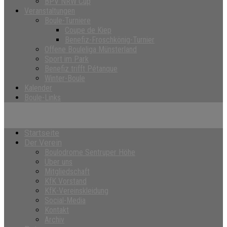
BPV NRW Cup
Veranstaltungen
Boule-Turniere
Coupe de Kiep
Benefiz-Froschkönig-Turnier
Offene Bouleliga Münsterland
Sport im Park
Benefiz trifft Pétanque
Winter-Boule
Kalender
Boule-Links
Startseite
Der Verein
Boulodrome Sentruper Höhe
Über uns
Mitgliedschaft
KfK Vorstand
KfK-Vereinskleidung
Social-Media
Kontakt
Archiv