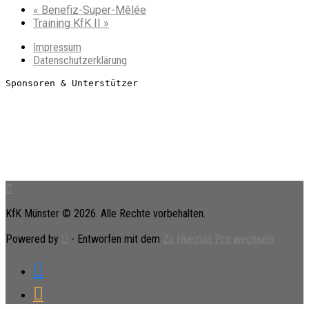
«
Benefiz-Super-Mêlée
Training KfK II
»
Impressum
Datenschutzerklärung
Sponsoren & Unterstützer
KfK Münster © 2026. Alle Rechte vorbehalten.
Powered by
- Entworfen mit dem
Zu Hueman Pro wechseln