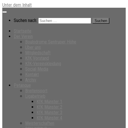
Unter dem Inhalt
Suchen nach:
Startseite
Der Verein
Boulodrome Sentruper Höhe
Über uns
Mitgliedschaft
KfK Vorstand
KfK-Vereinskleidung
Social-Media
Kontakt
Archiv
Petanque
Breitensport
Ligabetrieb
KfK Münster 1
KfK Münster 2
KfK Münster 3
KfK Münster 4
Meisterschaften