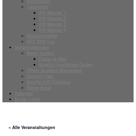
Breitensport
Ligabetrieb
KfK Münster 1
KfK Münster 2
KfK Münster 3
KfK Münster 4
Meisterschaften
BPV NRW Cup
Veranstaltungen
Boule-Turniere
Coupe de Kiep
Benefiz-Froschkönig-Turnier
Offene Bouleliga Münsterland
Sport im Park
Benefiz trifft Pétanque
Winter-Boule
Kalender
Boule-Links
« Alle Veranstaltungen