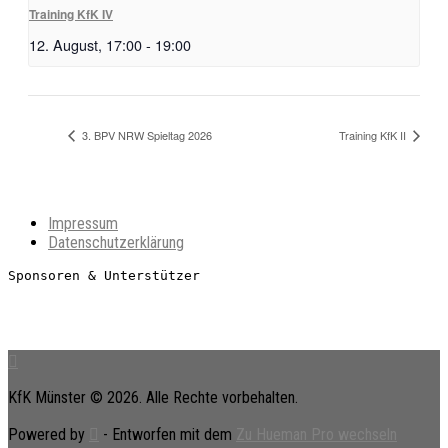
Training KfK IV
12. August, 17:00
-
19:00
3. BPV NRW Spieltag 2026
Training KfK II
Impressum
Datenschutzerklärung
Sponsoren & Unterstützer
KfK Münster © 2026. Alle Rechte vorbehalten.
Powered by
- Entworfen mit dem
Zu Hueman Pro wechseln