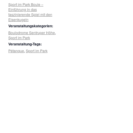
Sport im Park Boule –
Einführung in das
faszinierende Spiel mit den
Eisenkugeln
Veranstaltungskategorien:
Boulodrome Sentruper Höhe
,
Sport im Park
Veranstaltung-Tags:
Pétanque
,
Sport im Park