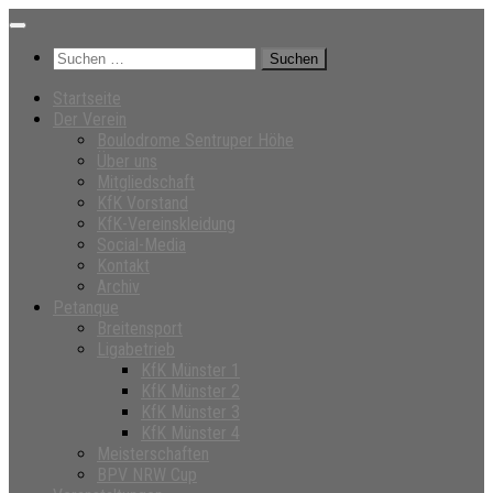
Unter
dem
Suchen
Inhalt
nach:
Startseite
Der Verein
Boulodrome Sentruper Höhe
Über uns
Mitgliedschaft
KfK Vorstand
KfK-Vereinskleidung
Social-Media
Kontakt
Archiv
Petanque
Breitensport
Ligabetrieb
KfK Münster 1
KfK Münster 2
KfK Münster 3
KfK Münster 4
Meisterschaften
BPV NRW Cup