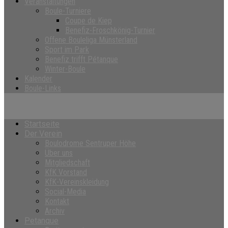
Veranstaltungen
Boule-Turniere
Coupe de Kiep
Benefiz-Froschkönig-Turnier
Offene Bouleliga Münsterland
Sport im Park
Benefiz trifft Pétanque
Winter-Boule
Kalender
Boule-Links
Startseite
Der Verein
Boulodrome Sentruper Höhe
Über uns
Mitgliedschaft
KfK Vorstand
KfK-Vereinskleidung
Social-Media
Kontakt
Archiv
Petanque