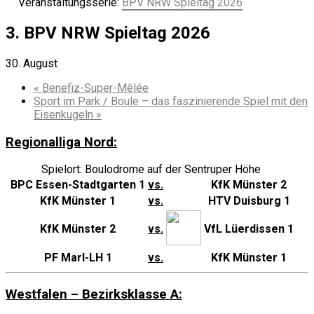
Veranstaltungsserie:
BPV NRW Spieltag 2026
3. BPV NRW Spieltag 2026
30. August
«
Benefiz-Super-Mêlée
Sport im Park / Boule – das faszinierende Spiel mit den
Eisenkugeln
»
Regionalliga Nord:
Spielort: Boulodrome auf der Sentruper Höhe
BPC Essen-Stadtgarten 1
vs.
KfK Münster 2
KfK Münster 1
vs.
HTV Duisburg 1
KfK Münster 2
vs.
VfL Lüerdissen 1
PF Marl-LH 1
vs.
KfK Münster 1
Westfalen – Bezirksklasse A: