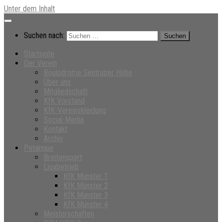
Unter dem Inhalt
Suchen nach:
Startseite
Der Verein
Boulodrome Sentruper Höhe
Über uns
Mitgliedschaft
KfK Vorstand
KfK-Vereinskleidung
Social-Media
Kontakt
Archiv
Petanque
Breitensport
Ligabetrieb
KfK Münster 1
KfK Münster 2
KfK Münster 3
KfK Münster 4
Meisterschaften