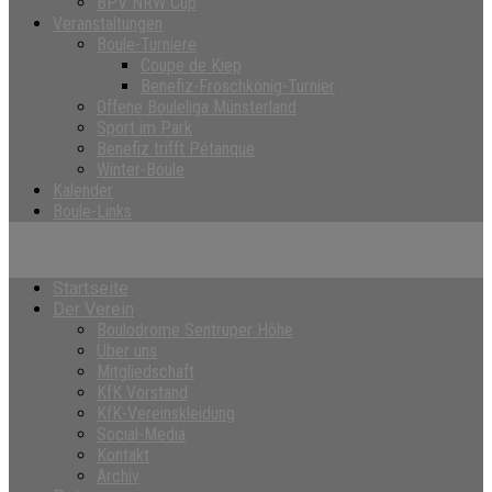
BPV NRW Cup
Veranstaltungen
Boule-Turniere
Coupe de Kiep
Benefiz-Froschkönig-Turnier
Offene Bouleliga Münsterland
Sport im Park
Benefiz trifft Pétanque
Winter-Boule
Kalender
Boule-Links
Startseite
Der Verein
Boulodrome Sentruper Höhe
Über uns
Mitgliedschaft
KfK Vorstand
KfK-Vereinskleidung
Social-Media
Kontakt
Archiv