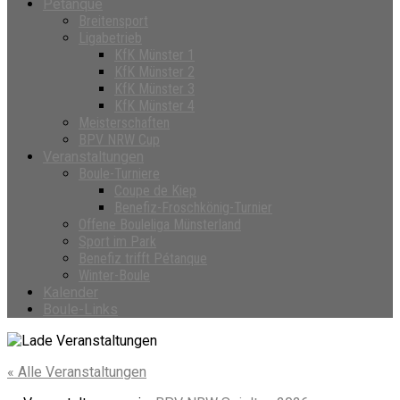
Petanque
Breitensport
Ligabetrieb
KfK Münster 1
KfK Münster 2
KfK Münster 3
KfK Münster 4
Meisterschaften
BPV NRW Cup
Veranstaltungen
Boule-Turniere
Coupe de Kiep
Benefiz-Froschkönig-Turnier
Offene Bouleliga Münsterland
Sport im Park
Benefiz trifft Pétanque
Winter-Boule
Kalender
Boule-Links
« Alle Veranstaltungen