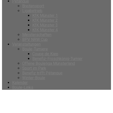
Petanque
Breitensport
Ligabetrieb
KfK Münster 1
KfK Münster 2
KfK Münster 3
KfK Münster 4
Meisterschaften
BPV NRW Cup
Veranstaltungen
Boule-Turniere
Coupe de Kiep
Benefiz-Froschkönig-Turnier
Offene Bouleliga Münsterland
Sport im Park
Benefiz trifft Pétanque
Winter-Boule
Kalender
Boule-Links
Veranstaltungen