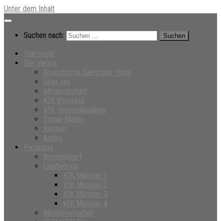
Unter dem Inhalt
Suchen nach:
Startseite
Der Verein
Boulodrome Sentruper Höhe
Über uns
Mitgliedschaft
KfK Vorstand
KfK-Vereinskleidung
Social-Media
Kontakt
Archiv
Petanque
Breitensport
Ligabetrieb
KfK Münster 1
KfK Münster 2
KfK Münster 3
KfK Münster 4
Meisterschaften