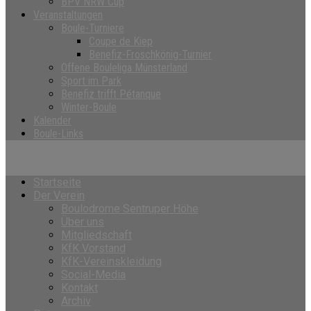
BPV NRW Cup
Veranstaltungen
Boule-Turniere
Coupe de Kiep
Benefiz-Froschkönig-Turnier
Offene Bouleliga Münsterland
Sport im Park
Benefiz trifft Pétanque
Winter-Boule
Kalender
Boule-Links
Startseite
Der Verein
Boulodrome Sentruper Höhe
Über uns
Mitgliedschaft
KfK Vorstand
KfK-Vereinskleidung
Social-Media
Kontakt
Archiv