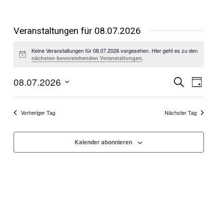
Veranstaltungen für 08.07.2026
Keine Veranstaltungen für 08.07.2026 vorgesehen. Hier geht es zu den
Hinweis
.
nächsten bevorstehenden Veranstaltungen
Veranst
Vera
08.07.2026
Suche
Tag
Ansic
Suche
Datum
Navi
wählen.
und
Vorheriger Tag
Nächster Tag
Ansichte
Navigati
Kalender abonnieren