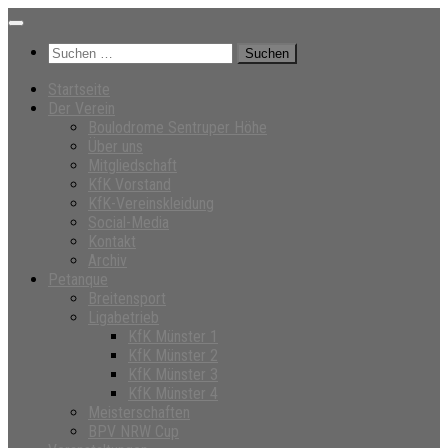
Unter
dem
Suchen
Inhalt
nach:
Startseite
Der Verein
Boulodrome Sentruper Höhe
Über uns
Mitgliedschaft
KfK Vorstand
KfK-Vereinskleidung
Social-Media
Kontakt
Archiv
Petanque
Breitensport
Ligabetrieb
KfK Münster 1
KfK Münster 2
KfK Münster 3
KfK Münster 4
Meisterschaften
BPV NRW Cup