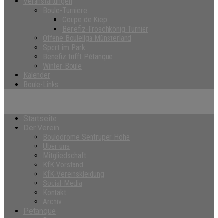
Veranstaltungen
Boule-Turniere
Coupe de Kiep
Benefiz-Froschkönig-Turnier
Offene Bouleliga Münsterland
Sport im Park
Benefiz trifft Pétanque
Winter-Boule
Kalender
Boule-Links
Startseite
Der Verein
Boulodrome Sentruper Höhe
Über uns
Mitgliedschaft
KfK Vorstand
KfK-Vereinskleidung
Social-Media
Kontakt
Archiv
Petanque