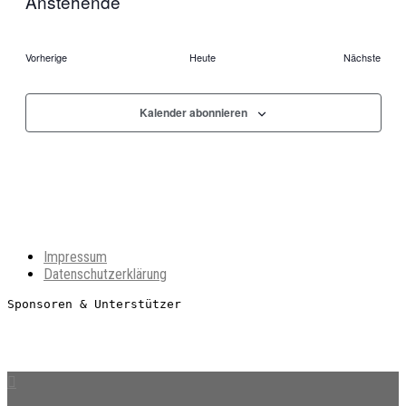
Anstehende
Datum
wählen.
Veranstaltungen
Vorherige
Heute
Nächste
Veranstal
Kalender abonnieren
Impressum
Datenschutzerklärung
Sponsoren & Unterstützer