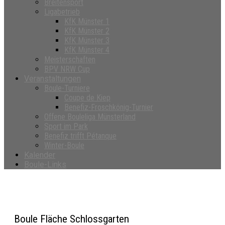
Breitensport
Ligabetrieb
KfK Münster 1
KfK Münster 2
KfK Münster 3
KfK Münster 4
Meisterschaften
BPV NRW Cup
Veranstaltungen
Boule-Turniere
Coupe de Kiep
Benefiz-Froschkönig-Turnier
Offene Bouleliga Münsterland
Sport im Park
Benefiz trifft Pétanque
Winter-Boule
Kalender
Boule-Links
Boule Fläche Schlossgarten