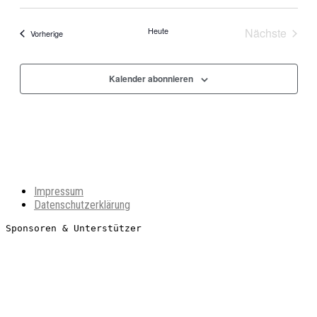
Datum
wählen.
Heute
Nächste
Veranstaltungen
Vorherige
Veranstal
Kalender abonnieren
Impressum
Datenschutzerklärung
Sponsoren & Unterstützer