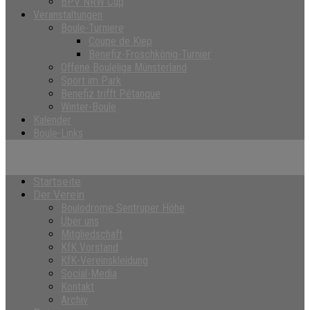
BPV NRW Cup
Veranstaltungen
Boule-Turniere
Coupe de Kiep
Benefiz-Froschkönig-Turnier
Offene Bouleliga Münsterland
Sport im Park
Benefiz trifft Pétanque
Winter-Boule
Kalender
Boule-Links
Startseite
Der Verein
Boulodrome Sentruper Höhe
Über uns
Mitgliedschaft
KfK Vorstand
KfK-Vereinskleidung
Social-Media
Kontakt
Archiv