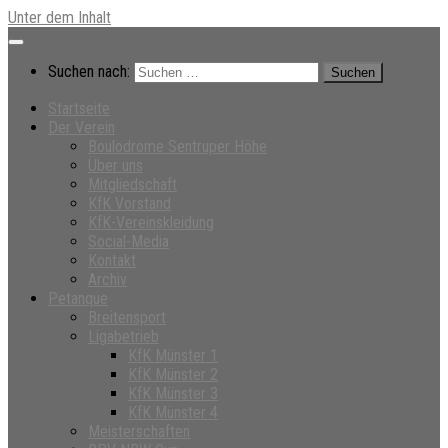
Unter dem Inhalt
Suchen nach:
Startseite
Der Verein
Boulodrome Sentruper Höhe
Über uns
Mitgliedschaft
KfK Vorstand
KfK-Vereinskleidung
Social-Media
Kontakt
Archiv
Petanque
Breitensport
Ligabetrieb
KfK Münster 1
KfK Münster 2
KfK Münster 3
KfK Münster 4
Meisterschaften