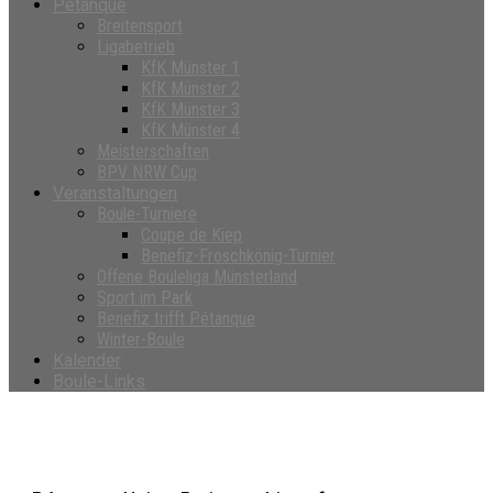
Petanque
Breitensport
Ligabetrieb
KfK Münster 1
KfK Münster 2
KfK Münster 3
KfK Münster 4
Meisterschaften
BPV NRW Cup
Veranstaltungen
Boule-Turniere
Coupe de Kiep
Benefiz-Froschkönig-Turnier
Offene Bouleliga Münsterland
Sport im Park
Benefiz trifft Pétanque
Winter-Boule
Kalender
Boule-Links