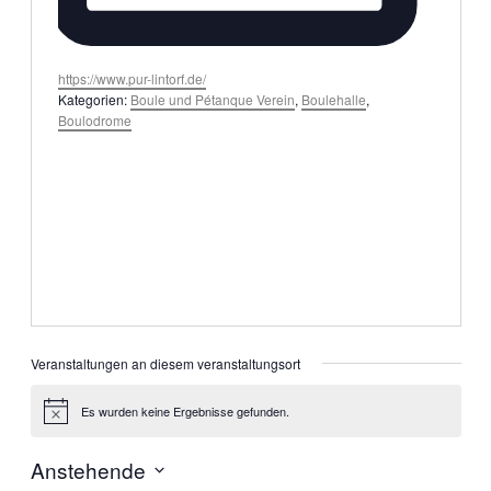
Webseite
https://www.pur-lintorf.de/
Kategorien:
Boule und Pétanque Verein
,
Boulehalle
,
Boulodrome
Veranstaltungen an diesem veranstaltungsort
Es wurden keine Ergebnisse gefunden.
Hinweis
Anstehende