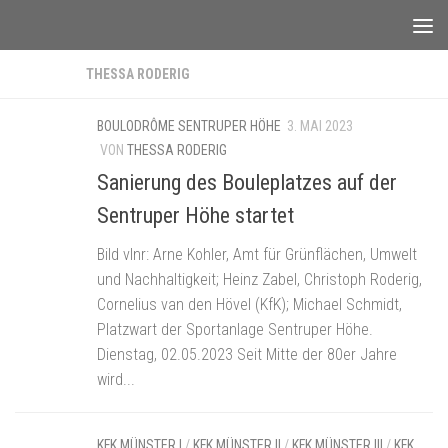
Unter dem Inhalt
AUTOR:
THESSA RODERIG
BOULODRÔME SENTRUPER HÖHE
3. MAI 2023
VON
THESSA RODERIG
Sanierung des Bouleplatzes auf der
Sentruper Höhe startet
Bild vlnr: Arne Kohler, Amt für Grünflächen, Umwelt
und Nachhaltigkeit; Heinz Zabel, Christoph Roderig,
Cornelius van den Hövel (KfK); Michael Schmidt,
Platzwart der Sportanlage Sentruper Höhe.
Dienstag, 02.05.2023 Seit Mitte der 80er Jahre
wird...
KFK MÜNSTER I
/
KFK MÜNSTER II
/
KFK MÜNSTER III
/
KFK