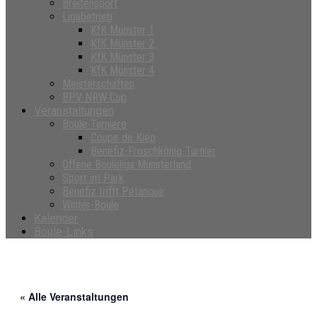
Breitensport
Ligabetrieb
KfK Münster 1
KfK Münster 2
KfK Münster 3
KfK Münster 4
Meisterschaften
BPV NRW Cup
Veranstaltungen
Boule-Turniere
Coupe de Kiep
Benefiz-Froschkönig-Turnier
Offene Bouleliga Münsterland
Sport im Park
Benefiz trifft Pétanque
Winter-Boule
Kalender
Boule-Links
« Alle Veranstaltungen