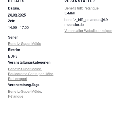
DETAILS
VERANSTALTER
Datum:
Benefiz trifft Pétanque
E-Mail
20.09.2025
benefiz_trifft_petanque@kfk-
Zeit:
muenster.de
14:00 - 17:00
Veranstalter-Website anzeigen
Serien:
Benefiz-Super-Mêlée
Eintritt:
EUR3
Veranstaltungskategorien:
Benefiz-Super-Mêlée
,
Boulodrome Sentruper Höhe
,
Breitensport
Veranstaltung-Tags:
Benefiz-Super-Mêlée
,
Pétanque