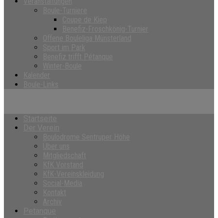
Veranstaltungen
Boule-Turniere
Coupe de Kiep
Benefiz-Froschkönig-Turnier
Offene Bouleliga Münsterland
Sport im Park
Benefiz trifft Pétanque
Winter-Boule
Kalender
Boule-Links
Startseite
Der Verein
Boulodrome Sentruper Höhe
Über uns
Mitgliedschaft
KfK Vorstand
KfK-Vereinskleidung
Social-Media
Kontakt
Archiv
Petanque