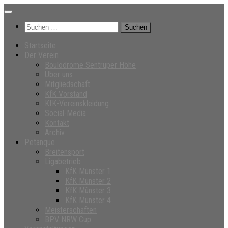
Unter
dem
Suchen
Inhalt
nach:
Startseite
Der Verein
Boulodrome Sentruper Höhe
Über uns
Mitgliedschaft
KfK Vorstand
KfK-Vereinskleidung
Social-Media
Kontakt
Archiv
Petanque
Breitensport
Ligabetrieb
KfK Münster 1
KfK Münster 2
KfK Münster 3
KfK Münster 4
Meisterschaften
BPV NRW Cup