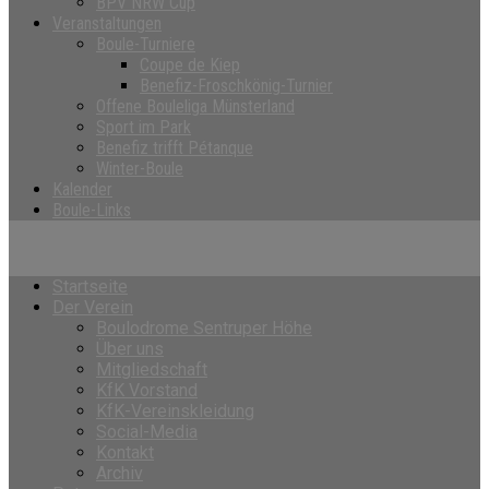
BPV NRW Cup
Veranstaltungen
Boule-Turniere
Coupe de Kiep
Benefiz-Froschkönig-Turnier
Offene Bouleliga Münsterland
Sport im Park
Benefiz trifft Pétanque
Winter-Boule
Kalender
Boule-Links
Startseite
Der Verein
Boulodrome Sentruper Höhe
Über uns
Mitgliedschaft
KfK Vorstand
KfK-Vereinskleidung
Social-Media
Kontakt
Archiv