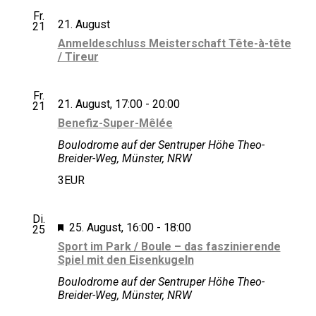
Fr.
Meisterschaften
21. August
21
NRW
Anmeldeschluss Meisterschaft Tête-à-tête
2026
/ Tireur
Fr.
Benefiz-
21. August, 17:00
-
20:00
21
Super-
Benefiz-Super-Mêlée
Mêlée
Boulodrome auf der Sentruper Höhe
Theo-
Breider-Weg, Münster, NRW
3EUR
Di.
Hervorgehoben
Sport
25. August, 16:00
-
18:00
25
im
Sport im Park / Boule – das faszinierende
Park
Spiel mit den Eisenkugeln
Boule
–
Boulodrome auf der Sentruper Höhe
Theo-
Einführung
Breider-Weg, Münster, NRW
in