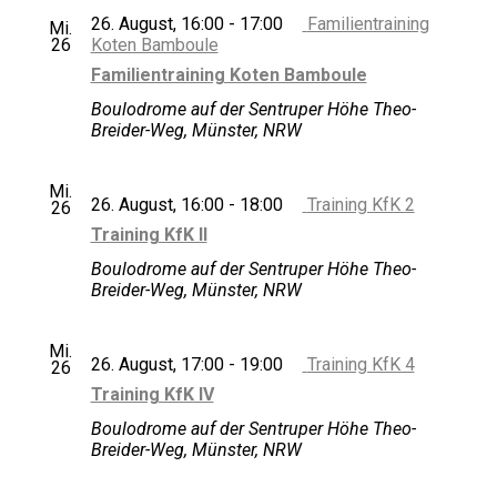
das
26. August, 16:00
-
17:00
Familientraining
Mi.
faszinierende
26
Koten Bamboule
Spiel
mit
Familientraining Koten Bamboule
den
Boulodrome auf der Sentruper Höhe
Theo-
Eisenkugeln
Breider-Weg, Münster, NRW
Mi.
26. August, 16:00
-
18:00
Training KfK 2
26
Training KfK II
Boulodrome auf der Sentruper Höhe
Theo-
Breider-Weg, Münster, NRW
Mi.
26. August, 17:00
-
19:00
Training KfK 4
26
Training KfK IV
Boulodrome auf der Sentruper Höhe
Theo-
Breider-Weg, Münster, NRW