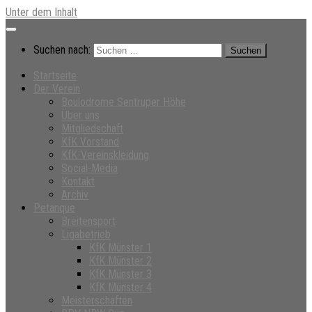
Unter dem Inhalt
Suchen nach:
Startseite
Der Verein
Boulodrome Sentruper Höhe
Über uns
Mitgliedschaft
KfK Vorstand
KfK-Vereinskleidung
Social-Media
Kontakt
Archiv
Petanque
Breitensport
Ligabetrieb
KfK Münster 1
KfK Münster 2
KfK Münster 3
KfK Münster 4
Meisterschaften