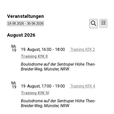
Veranstaltungen
Veransta
Vera
19.08.2026
 - 
30.08.2026
Liste
Ansi
Datum
Suche
Suche
Navi
wählen.
August 2026
und
Ansichte
Mi.
19. August, 16:00
-
18:00
Training KfK 2
Navigati
19
Training KfK II
Boulodrome auf der Sentruper Höhe
Theo-
Breider-Weg, Münster, NRW
Mi.
19. August, 17:00
-
19:00
Training KfK 4
19
Training KfK IV
Boulodrome auf der Sentruper Höhe
Theo-
Breider-Weg, Münster, NRW