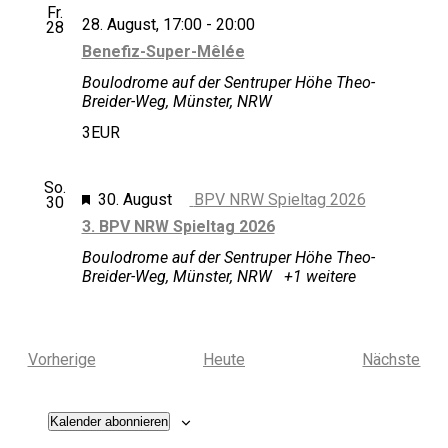
Fr.
Benefiz-
28. August, 17:00
-
20:00
28
Super-
Benefiz-Super-Mêlée
Mêlée
Boulodrome auf der Sentruper Höhe
Theo-
Breider-Weg, Münster, NRW
3EUR
So.
Hervorgehoben
30. August
BPV NRW Spieltag 2026
30
3. BPV NRW Spieltag 2026
Boulodrome auf der Sentruper Höhe
Theo-
Breider-Weg, Münster, NRW
+1 weitere
Veranstaltungen
Ver
Vorherige
Heute
Nächste
Kalender abonnieren