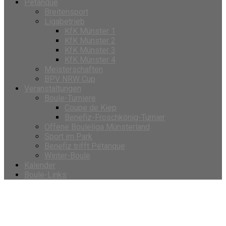
Petanque
Breitensport
Ligabetrieb
KfK Münster 1
KfK Münster 2
KfK Münster 3
KfK Münster 4
Meisterschaften
BPV NRW Cup
Veranstaltungen
Boule-Turniere
Coupe de Kiep
Benefiz-Froschkönig-Turnier
Offene Bouleliga Münsterland
Sport im Park
Benefiz trifft Pétanque
Winter-Boule
Kalender
Boule-Links
Veranstaltungen