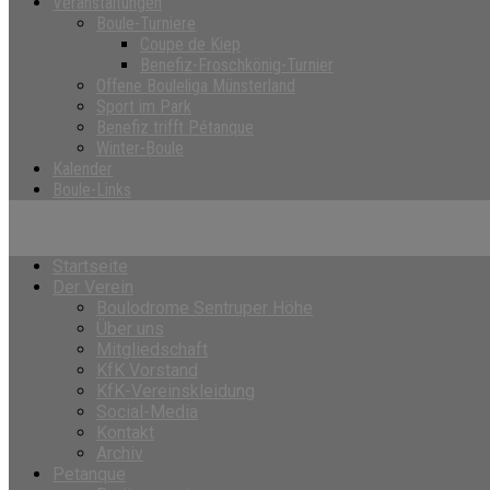
Veranstaltungen
Boule-Turniere
Coupe de Kiep
Benefiz-Froschkönig-Turnier
Offene Bouleliga Münsterland
Sport im Park
Benefiz trifft Pétanque
Winter-Boule
Kalender
Boule-Links
Startseite
Der Verein
Boulodrome Sentruper Höhe
Über uns
Mitgliedschaft
KfK Vorstand
KfK-Vereinskleidung
Social-Media
Kontakt
Archiv
Petanque