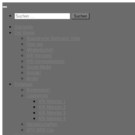
Unter
dem
Suchen
Inhalt
nach:
Startseite
Der Verein
Boulodrome Sentruper Höhe
Über uns
Mitgliedschaft
KfK Vorstand
KfK-Vereinskleidung
Social-Media
Kontakt
Archiv
Petanque
Breitensport
Ligabetrieb
KfK Münster 1
KfK Münster 2
KfK Münster 3
KfK Münster 4
Meisterschaften
BPV NRW Cup