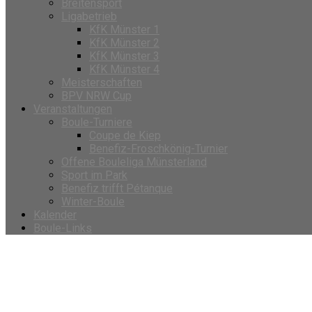
Breitensport
Ligabetrieb
KfK Münster 1
KfK Münster 2
KfK Münster 3
KfK Münster 4
Meisterschaften
BPV NRW Cup
Veranstaltungen
Boule-Turniere
Coupe de Kiep
Benefiz-Froschkönig-Turnier
Offene Bouleliga Münsterland
Sport im Park
Benefiz trifft Pétanque
Winter-Boule
Kalender
Boule-Links
Veranstaltungen