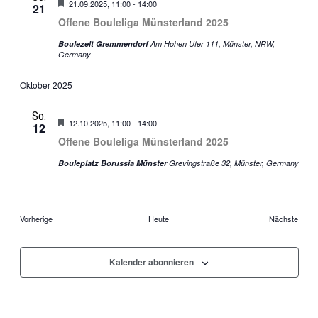
Hervorgehoben
Offene
21.09.2025, 11:00
-
14:00
21
Bouleliga
Offene Bouleliga Münsterland 2025
Münster
Boulezelt Gremmendorf
Am Hohen Ufer 111, Münster, NRW,
Germany
Oktober 2025
So.
Hervorgehoben
Offene
12.10.2025, 11:00
-
14:00
12
Bouleliga
Offene Bouleliga Münsterland 2025
Münster
Bouleplatz Borussia Münster
Grevingstraße 32, Münster, Germany
Veran
Vorherige
Heute
Nächste
Veranstaltungen
Kalender abonnieren