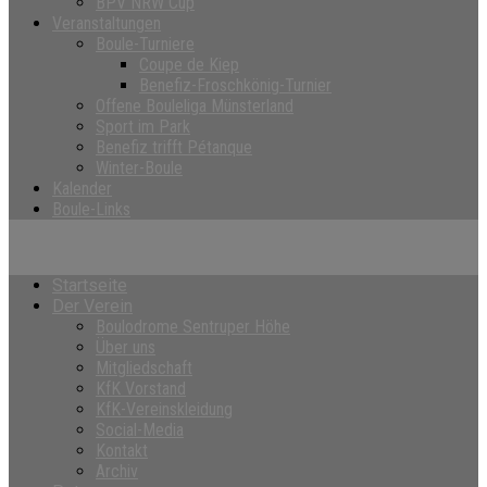
BPV NRW Cup
Veranstaltungen
Boule-Turniere
Coupe de Kiep
Benefiz-Froschkönig-Turnier
Offene Bouleliga Münsterland
Sport im Park
Benefiz trifft Pétanque
Winter-Boule
Kalender
Boule-Links
Startseite
Der Verein
Boulodrome Sentruper Höhe
Über uns
Mitgliedschaft
KfK Vorstand
KfK-Vereinskleidung
Social-Media
Kontakt
Archiv