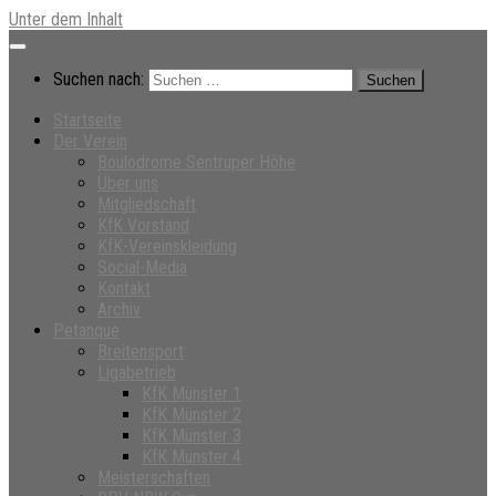
Unter dem Inhalt
Suchen nach:
Startseite
Der Verein
Boulodrome Sentruper Höhe
Über uns
Mitgliedschaft
KfK Vorstand
KfK-Vereinskleidung
Social-Media
Kontakt
Archiv
Petanque
Breitensport
Ligabetrieb
KfK Münster 1
KfK Münster 2
KfK Münster 3
KfK Münster 4
Meisterschaften