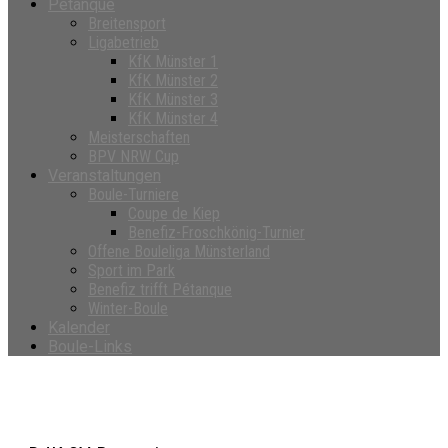
Petanque
Breitensport
Ligabetrieb
KfK Münster 1
KfK Münster 2
KfK Münster 3
KfK Münster 4
Meisterschaften
BPV NRW Cup
Veranstaltungen
Boule-Turniere
Coupe de Kiep
Benefiz-Froschkönig-Turnier
Offene Bouleliga Münsterland
Sport im Park
Benefiz trifft Pétanque
Winter-Boule
Kalender
Boule-Links