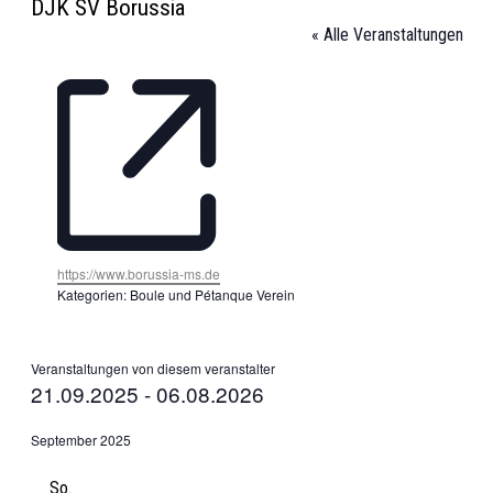
DJK SV Borussia
« Alle Veranstaltungen
Webseite
https://www.borussia-ms.de
Kategorien:
Boule und Pétanque Verein
Veranstaltungen von diesem veranstalter
21.09.2025
 - 
06.08.2026
Datum
wählen.
September 2025
So.